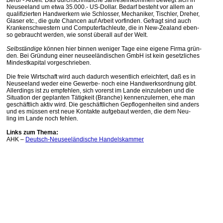
Beruf - Arbeit:
Das durchschnittliche Jahreseinkommen bewegt sich in
Neuseeland um etwa 35.000.- US-Dollar. Bedarf besteht vor allem an
qualifizierten Handwerkern wie Schlosser, Mechaniker, Tischler, Dreher,
Glaser etc., die gute Chancen auf Arbeit vorfinden. Gefragt sind auch
Krankenschwestern und Computerfachleute, die in New-Zealand eben-
so gebraucht werden, wie sonst überall auf der Welt.
Selbständige
können hier binnen weniger Tage eine eigene Firma grün-
den. Bei Gründung einer neuseeländischen GmbH ist kein gesetzliches
Mindestkapital vorgeschrieben.
Die freie Wirtschaft wird auch dadurch wesentlich erleichtert, daß es in
Neuseeland weder eine Gewerbe- noch eine Handwerksordnung gibt.
Allerdings ist zu empfehlen, sich vorerst im Lande einzuleben und die
Situation der geplanten Tätigkeit (Branche) kennenzulernen, ehe man
geschäftlich aktiv wird. Die geschäftlichen Gepflogenheiten sind anders
und es müssen erst neue Kontakte aufgebaut werden, die dem Neu-
ling im Lande noch fehlen.
Links zum Thema:
AHK –
Deutsch-Neuseeländische Handelskammer