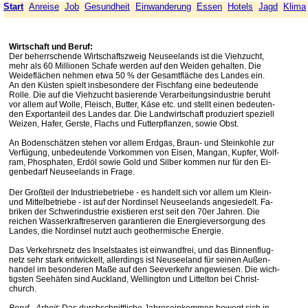
Start
Anreise
Job
Gesundheit
Einwanderung
Essen
Hotels
Jagd
Klima
Wirtschaft und Beruf:
Der beherrschende Wirtschaftszweig Neuseelands ist die Viehzucht,
mehr als 60 Millionen Schafe werden auf den Weiden gehalten. Die
Weideflächen nehmen etwa 50 % der Gesamtfläche des Landes ein.
An den Küsten spielt insbesondere der Fischfang eine bedeutende
Rolle.
Die auf die Viehzucht basierende Verarbeitungsindustrie beruht
vor allem auf Wolle, Fleisch, Butter, Käse etc. und stellt einen bedeuten-
den Exportanteil des Landes dar. Die Landwirtschaft produziert speziell
Weizen, Hafer, Gerste, Flachs und Futterpflanzen, sowie Obst.
An Bodenschätzen stehen vor allem Erdgas, Braun- und Steinkohle zur
Verfügung, unbedeutende Vorkommen von Eisen, Mangan, Kupfer, Wolf-
ram, Phosphaten, Erdöl sowie Gold und Silber kommen nur für den Ei-
genbedarf Neuseelands in Frage.
Der Großteil der Industriebetriebe - es handelt sich vor allem um Klein-
und Mittelbetriebe - ist auf der Nordinsel Neuseelands angesiedelt. Fa-
briken der Schwerindustrie existieren erst seit den 70er Jahren. Die
reichen Wasserkraftreserven garantieren die Energieversorgung des
Landes, die Nordinsel nutzt auch geothermische Energie.
Das Verkehrsnetz des Inselstaates ist einwandfrei, und das Binnenflug-
netz sehr stark entwickelt, allerdings ist Neuseeland für seinen Außen-
handel im besonderen Maße auf den Seeverkehr angewiesen. Die wich-
tigsten Seehäfen sind Auckland, Wellington und Littelton bei Christ-
church.