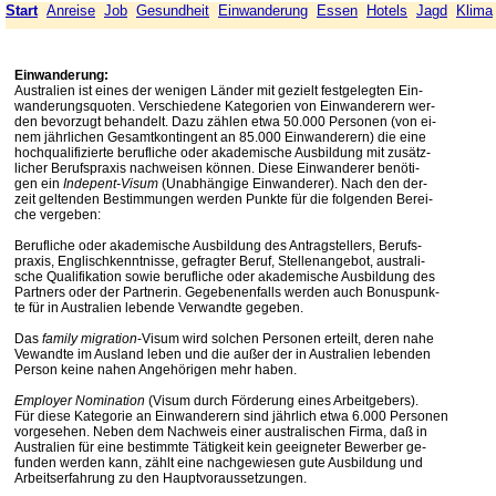
Start
Anreise
Job
Gesundheit
Einwanderung
Essen
Hotels
Jagd
Klima
Einwanderung:
Australien ist eines der wenigen Länder mit gezielt festgelegten Ein-
wanderungsquoten. Verschiedene Kategorien von Einwanderern wer-
den bevorzugt behandelt. Dazu zählen etwa 50.000 Personen (von ei-
nem jährlichen Gesamtkontingent an 85.000 Einwanderern) die eine
hochqualifizierte berufliche oder akademische Ausbildung mit zusätz-
licher Berufspraxis nachweisen können. Diese Einwanderer benöti-
gen ein
Indepent-Visum
(Unabhängige Einwanderer). Nach den der-
zeit geltenden Bestimmungen werden Punkte für die folgenden Berei-
che vergeben:
Berufliche oder akademische Ausbildung des Antragstellers, Berufs-
praxis, Englischkenntnisse, gefragter Beruf, Stellenangebot, australi-
sche Qualifikation sowie berufliche oder akademische Ausbildung des
Partners oder der Partnerin. Gegebenenfalls werden auch Bonuspunk-
te für in Australien lebende Verwandte gegeben.
Das
family migration
-Visum wird solchen Personen erteilt, deren nahe
Vewandte im Ausland leben und die außer der in Australien lebenden
Person keine nahen Angehörigen mehr haben.
Employer Nomination
(Visum durch Förderung eines Arbeitgebers).
Für diese Kategorie an Einwanderern sind jährlich etwa 6.000 Personen
vorgesehen. Neben dem Nachweis einer australischen Firma, daß in
Australien für eine bestimmte Tätigkeit kein geeigneter Bewerber ge-
funden werden kann, zählt eine nachgewiesen gute Ausbildung und
Arbeitserfahrung zu den Hauptvoraussetzungen.