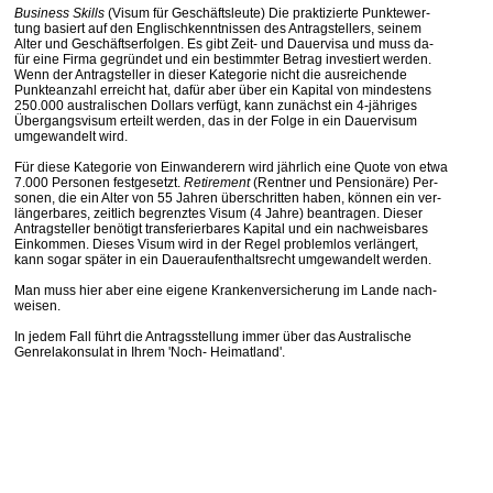
Business Skills
(Visum für Geschäftsleute) Die praktizierte Punktewer-
tung basiert auf den Englischkenntnissen des Antragstellers, seinem
Alter und Geschäftserfolgen. Es gibt Zeit- und Dauervisa und muss da-
für eine Firma gegründet und ein bestimmter Betrag investiert werden.
Wenn der Antragsteller in dieser Kategorie nicht die ausreichende
Punkteanzahl erreicht hat, dafür aber über ein Kapital von mindestens
250.000 australischen Dollars verfügt, kann zunächst ein 4-jähriges
Übergangsvisum erteilt werden, das in der Folge in ein Dauervisum
umgewandelt wird.
Für diese Kategorie von Einwanderern wird jährlich eine Quote von etwa
7.000 Personen festgesetzt.
Retirement
(Rentner und Pensionäre) Per-
sonen, die ein Alter von 55 Jahren überschritten haben, können ein ver-
längerbares, zeitlich begrenztes Visum (4 Jahre) beantragen. Dieser
Antragsteller benötigt transferierbares Kapital und ein nachweisbares
Einkommen. Dieses Visum wird in der Regel problemlos verlängert,
kann sogar später in ein Daueraufenthaltsrecht umgewandelt werden.
Man muss hier aber eine eigene Krankenversicherung im Lande nach-
weisen.
In jedem Fall führt die Antragsstellung immer über das Australische
Genrelakonsulat in Ihrem 'Noch- Heimatland'.