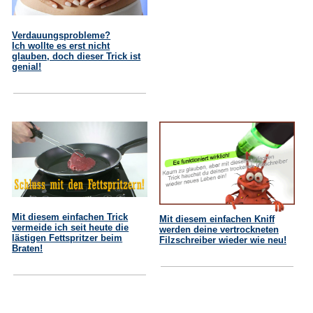
Verdauungsprobleme?
Ich wollte es erst nicht
glauben, doch dieser Trick ist
genial!
Mit diesem einfachen Trick
Mit diesem einfachen Kniff
vermeide ich seit heute die
werden deine vertrockneten
lästigen Fettspritzer beim
Filzschreiber wieder wie neu!
Braten!