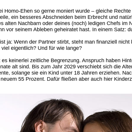
 bei Homo-Ehen so gerne moniert wurde – gleiche Rechte
eile, ein besseres Abschneiden beim Erbrecht und natür
s alten Nachbarn oder deines (noch) ledigen Chefs im 
ihn vor seinem Ableben geheiratet hast. In einem Satz: d
ist ja: Wenn der Partner stirbt, steht man finanziell nicht
viel eigentlich? Und für wie lange?
 es keinerlei zeitliche Begrenzung. Anspruch haben Hin
ate alt sind. Bis zum Jahr 2029 verschiebt sich die Alt
e, solange sie ein Kind unter 18 Jahren erziehen. Nach
neuem 55 Prozent. Dafür fließen aber auch hier Kinder