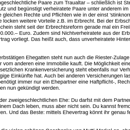
eschlechtliche Paare zum Traualtar – schließlich ist Ste
tz und begünstigt verheiratete Paare unter anderem im 
e gleichen Rechte und Pflichten wie in der einst 'stinkn
locken weitere Vorteile z.B. im Erbrecht. Bei der Erbsch
chein steht seit der Erbrechtsreform gerade mal ein Fre
0.000.– Euro. Zudem sind Nichtverheiratete aus der Erb
trag vorliegt. Das heißt auch, dass unverheiratete Hint
rbstätigen Ehegatten steht nun auch die Riester-Zulage
 vom anderen eine Immobilie kauft. Die Möglichkeit ein
setzlichen Krankenversicherung steht ebenfalls nur Verh
ügige Einkünfte hat. Auch bei anderen Versicherungen las
 benötigt immer nur ein Ehepartner eine Haftpflicht-, Re
en nun gekündigt werden.
n der zweigeschlechtlichen Ehe: Du darfst mit dem Partn
einem Dach leben, muss aber nicht sein. Du kannst frem
en. Und das Beste: mittels Ehevertrag könnt ihr genau f