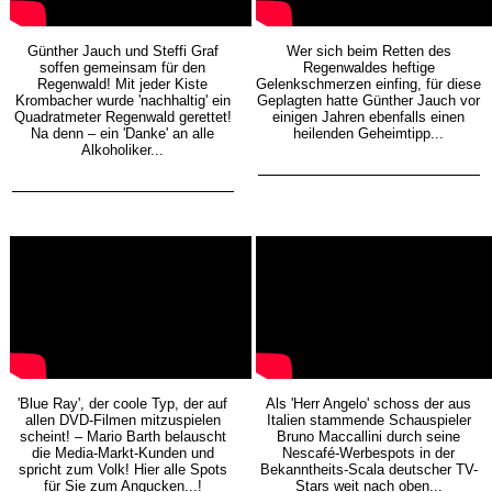
Günther Jauch und Steffi Graf
Wer sich beim Retten des
soffen gemeinsam für den
Regenwaldes heftige
Regenwald! Mit jeder Kiste
Gelenkschmerzen einfing, für diese
Krombacher wurde 'nachhaltig' ein
Geplagten hatte Günther Jauch vor
Quadratmeter Regenwald gerettet!
einigen Jahren ebenfalls einen
Na denn – ein 'Danke' an alle
heilenden Geheimtipp...
Alkoholiker...
'Blue Ray', der coole Typ, der auf
Als 'Herr Angelo' schoss der aus
allen DVD-Filmen mitzuspielen
Italien stammende Schauspieler
scheint! – Mario Barth belauscht
Bruno Maccallini durch seine
die Media-Markt-Kunden und
Nescafé-Werbespots in der
spricht zum Volk! Hier alle Spots
Bekanntheits-Scala deutscher TV-
für Sie zum Angucken...!
Stars weit nach oben...