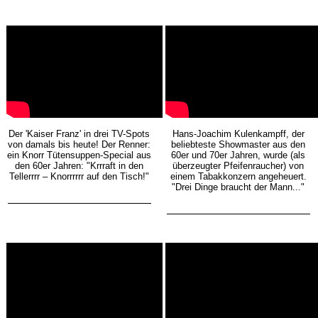
Der 'Kaiser Franz' in drei TV-Spots
Hans-Joachim Kulenkampff, der
von damals bis heute! Der Renner:
beliebteste Showmaster aus den
ein Knorr Tütensuppen-Special aus
60er und 70er Jahren, wurde (als
den 60er Jahren: "Krrraft in den
überzeugter Pfeifenraucher) von
Tellerrrr – Knorrrrrr auf den Tisch!"
einem Tabakkonzern angeheuert.
"Drei Dinge braucht der Mann..."